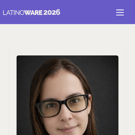
Voltar para LatinoEdu