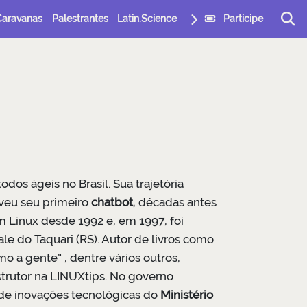
Caravanas
Palestrantes
Latin.Science
Participe
dos ágeis no Brasil. Sua trajetória
eu seu primeiro
chatbot
, décadas antes
om Linux desde 1992 e, em 1997, foi
le do Taquari (RS). Autor de livros como
omo a gente” , dentre vários outros,
trutor na LINUXtips. No governo
l de inovações tecnológicas do
Ministério