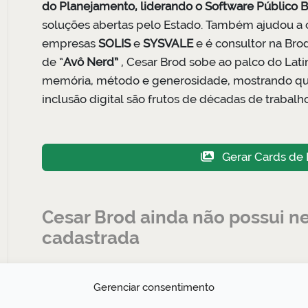
do Planejamento, liderando o Software Público Br
soluções abertas pelo Estado. Também ajudou a 
empresas
SOLIS
e
SYSVALE
e é consultor na Br
de “
Avô Nerd”
, Cesar Brod sobe ao palco do Lat
memória, método e generosidade, mostrando que in
inclusão digital são frutos de décadas de trabalh
Gerar Cards de 
Cesar Brod ainda não possui 
cadastrada
Gerenciar consentimento
Gostou? Compartilhe: