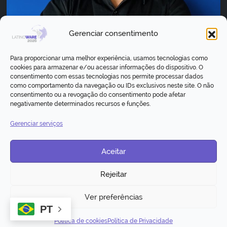
Gerenciar consentimento
Para proporcionar uma melhor experiência, usamos tecnologias como
cookies para armazenar e/ou acessar informações do dispositivo. O
consentimento com essas tecnologias nos permite processar dados
Joni Luis Nunes
como comportamento da navegação ou IDs exclusivos neste site. O não
consentimento ou a revogação do consentimento pode afetar
negativamente determinados recursos e funções.
Gerenciar serviços
1
2
3
Aceitar
Rejeitar
Ver preferências
© 2026 - 23º Congresso Latino-americano de
PT
Software Livre e Tecnologias Abertas
Política de cookies
Política de Privacidade