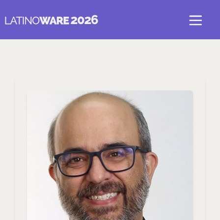
Voltar para LatinoEdu