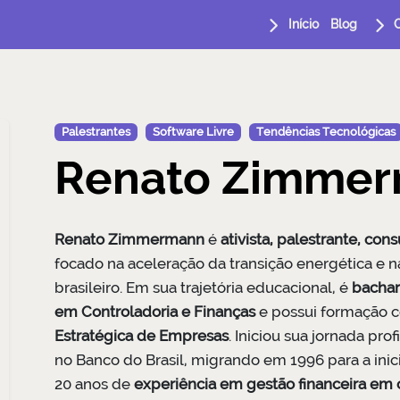
Início
Blog
Palestrantes
Software Livre
Tendências Tecnológicas
Renato Zimme
Renato Zimmermann
é
ativista, palestrante, con
focado na aceleração da transição energética e n
brasileiro. Em sua trajetória educacional, é
bachar
em Controladoria e Finanças
e possui formação
Estratégica de Empresas
. Iniciou sua jornada pr
no Banco do Brasil, migrando em 1996 para a ini
20 anos de
experiência em gestão financeira em