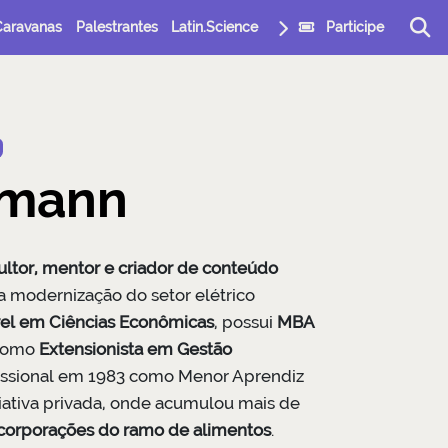
Caravanas
Palestrantes
Latin.Science
Participe
rmann
sultor, mentor e criador de conteúdo
a modernização do setor elétrico
el em Ciências Econômicas
, possui
MBA
 como
Extensionista em Gestão
ofissional em 1983 como Menor Aprendiz
ciativa privada, onde acumulou mais de
 corporações do ramo de alimentos
.