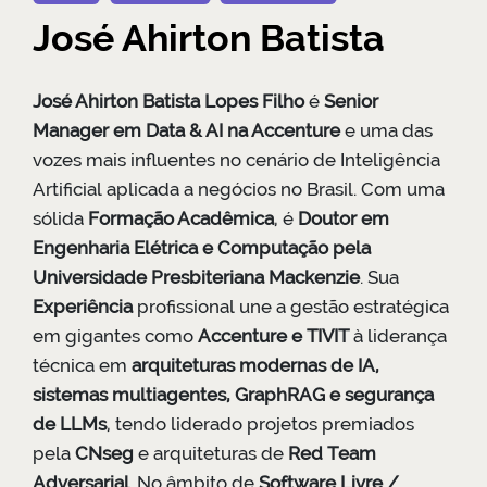
José Ahirton Batista
José Ahirton Batista Lopes Filho
é
Senior
Manager em Data & AI na Accenture
e uma das
vozes mais influentes no cenário de Inteligência
Artificial aplicada a negócios no Brasil. Com uma
sólida
Formação Acadêmica
, é
Doutor em
Engenharia Elétrica e Computação pela
Universidade Presbiteriana Mackenzie
. Sua
Experiência
profissional une a gestão estratégica
em gigantes como
Accenture e TIVIT
à liderança
técnica em
arquiteturas modernas de IA,
sistemas multiagentes, GraphRAG e segurança
de LLMs
, tendo liderado projetos premiados
pela
CNseg
e arquiteturas de
Red Team
Adversarial
. No âmbito de
Software Livre /