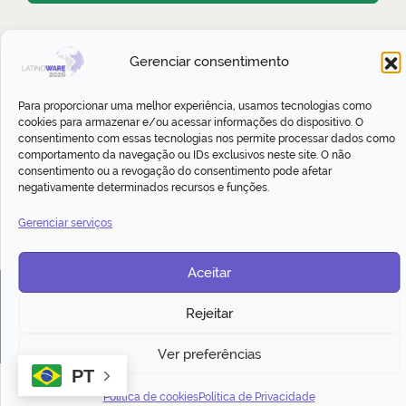
Cláudia Sungaila ainda não possui
Gerenciar consentimento
nenhuma atividade cadastrada
Para proporcionar uma melhor experiência, usamos tecnologias como
cookies para armazenar e/ou acessar informações do dispositivo. O
consentimento com essas tecnologias nos permite processar dados como
comportamento da navegação ou IDs exclusivos neste site. O não
Gostou? Compartilhe:
consentimento ou a revogação do consentimento pode afetar
negativamente determinados recursos e funções.
Gerenciar serviços
Aceitar
© 2026 - 23º Congresso Latino-americano de
Rejeitar
Software Livre e Tecnologias Abertas
Ver preferências
PT
Política de cookies
Política de Privacidade