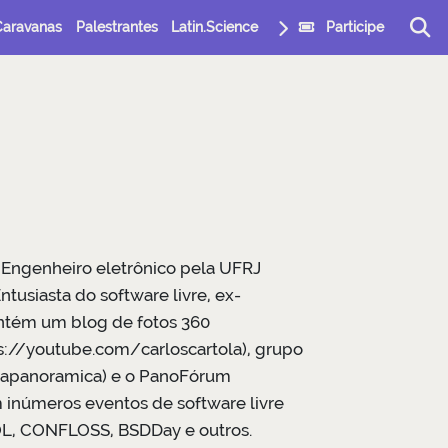
Caravanas
Palestrantes
Latin.Science
Participe
 Engenheiro eletrônico pela UFRJ
tusiasta do software livre, ex-
Mantém um blog de fotos 360
ps://youtube.com/carloscartola), grupo
iapanoramica) e o PanoFórum
 inúmeros eventos de software livre
OL, CONFLOSS, BSDDay e outros.