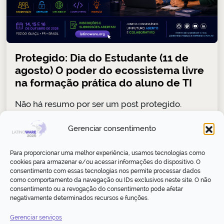
Protegido: Dia do Estudante (11 de
agosto) O poder do ecossistema livre
na formação prática do aluno de TI
Não há resumo por ser um post protegido.
Gerenciar consentimento
02/08/2026
Ler
Para proporcionar uma melhor experiência, usamos tecnologias como
cookies para armazenar e/ou acessar informações do dispositivo. O
consentimento com essas tecnologias nos permite processar dados
Olá, mundo!
como comportamento da navegação ou IDs exclusivos neste site. O não
consentimento ou a revogação do consentimento pode afetar
negativamente determinados recursos e funções.
Boas-vindas ao WordPress. Esse é o seu primeiro
post. Edite-o ou exclua-o, e então comece…
Gerenciar serviços