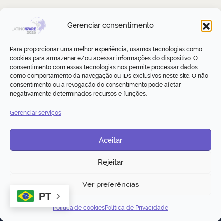
Gerenciar consentimento
Para proporcionar uma melhor experiência, usamos tecnologias como
cookies para armazenar e/ou acessar informações do dispositivo. O
consentimento com essas tecnologias nos permite processar dados
como comportamento da navegação ou IDs exclusivos neste site. O não
consentimento ou a revogação do consentimento pode afetar
negativamente determinados recursos e funções.
Gerenciar serviços
Aceitar
Rejeitar
Ver preferências
© 2026 - 23º Congresso Latino-americano de
PT
Software Livre e Tecnologias Abertas
Política de cookies
Política de Privacidade